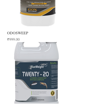
ODOSWEEP
Price
₹999.00