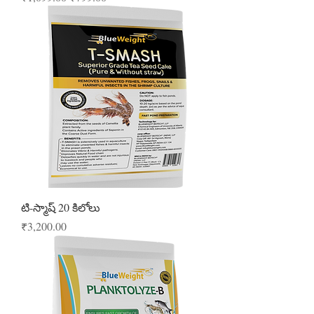
టి-స్మాష్ 20 కిలోలు
Price
₹3,200.00