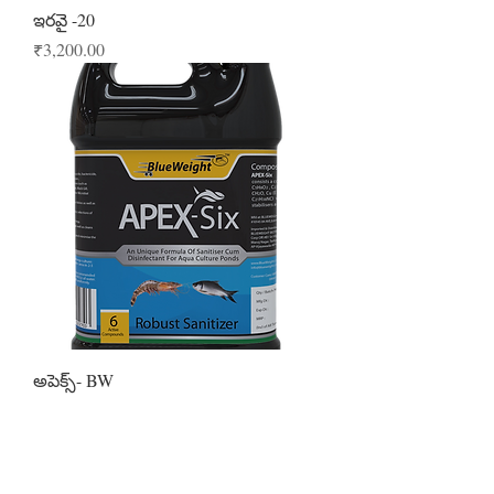
ఇరవై -20
Price
₹3,200.00
అపెక్స్- BW
Price
₹3,800.00