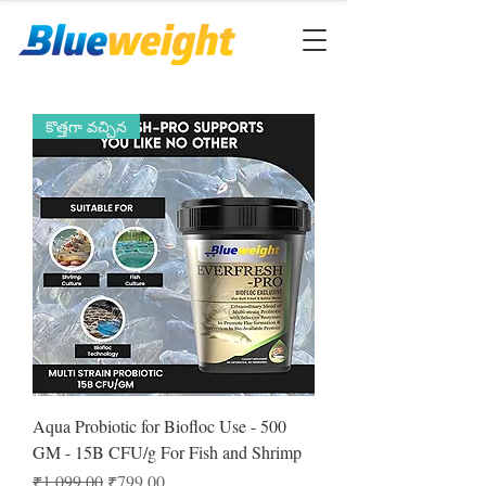
కొత్తగా వచ్చిన
Aqua Probiotic for Biofloc Use - 500
GM - 15B CFU/g For Fish and Shrimp
Regular Price
Sale Price
₹1,099.00
₹799.00