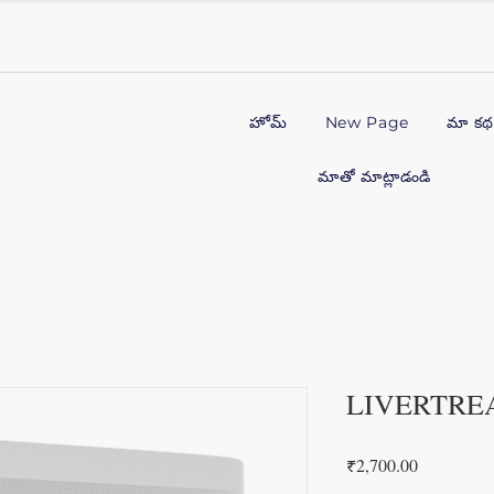
హోమ్
New Page
మా క
మాతో మాట్లాడండి
LIVERTRE
Price
₹2,700.00