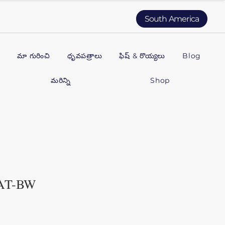
South America
థ
మా గురించి
ధృవపత్రాలు
ఫిష్ & రొయ్యలు
Blog
మరిన్ని
Shop
AT-BW