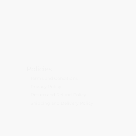
హము యొక్క రుగ్మతలను సరిచేస్తుంది.
ం కోసం మాత్రమే.
టి ప్రదేశంలో నిల్వ చేయండి.
కాదు.
సు చేసిన టన్ను ఫీడ్ (లేదా) కోసం 2.5
ను మెరుగుపరుస్తుంది.
Policies
Terms and Conditions
Privacy Policy
Return and Refund Policy
Shipping and Delivery Policy