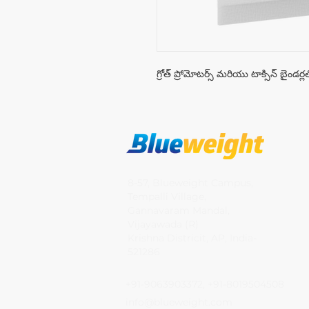
గ్రోత్ ప్రోమోటర్స్ మరియు టాక్సిన్ బైండర్లతో
8-57, Blueweight Campus,
Tempalli Village,
Gannavaram Mandal,
Vijayawada (R)
Krishna Districit, AP, India-
521286
+91-9063903372, +91-8019504508
info@blueweight.com