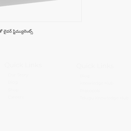
కాలేయం మరియు ప్లీ
నివారణ:
ఆక్వా సంస్కృతి ఉపయోగ
చల్లని, పొడి మరియు చీక
మానవ ఉపయోగం కోసం 
 లైవర్ స్టిమ్యులెంట్స్
మోతాదు:
ఆక్వా టెక్నీషియన్ సిఫార
నుండి 5 కిలోలు.
వ్యాధుల నుండి నిరోధకత
Quick Links
Quick Links
Our Story
Blog
Blog
Knowledge Hub
Shop
Protocols
Careers
Telugu Knowledge Hub