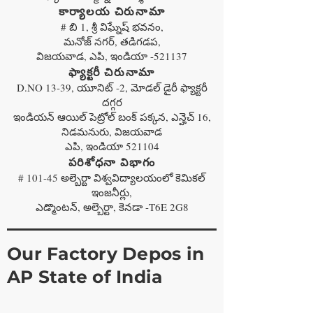
కార్యాలయ చిరునామా
# బి 1, శ్రీ విఘ్నేష్ భవనం,
మనోజ్ నగర్, తడిగడప,
విజయవాడ, ఎపి, ఇండియా -521137
ఫ్యాక్టరీ చిరునామా
D.NO 13-39, యూనిట్ -2, మోడల్ డైరీ ఫ్యాక్టరీ
దగ్గర
ఇండియన్ ఆయిల్ పెట్రోల్ బంక్ పక్కన, ఎన్హెచ్ 16,
నిడమనురు, విజయవాడ
ఎపి, ఇండియా 521104
పరిశోధనా విభాగం
# 101-45 అల్బెర్టా విశ్వవిద్యాలయంలో కెమికల్
ఇంజనీర్లు,
ఎడ్మొంటన్, అల్బెర్టా, కెనడా -T6E 2G8
Our Factory Depos in
AP State of India