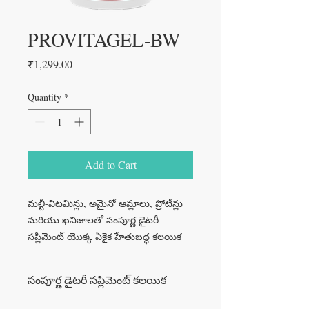
PROVITAGEL-BW
Price
₹1,299.00
Quantity
*
Add to Cart
మల్టీ-విటమిన్లు, అమైనో ఆమ్లాలు, ప్రోటీన్లు
మరియు ఖనిజాలతో సంపూర్ణ డైటరీ
సప్లిమెంట్ యొక్క ఏకైక హేతుబద్ధ కలయిక
సంపూర్ణ డైటరీ సప్లిమెంట్ కలయిక
లాభాలు: