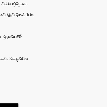
ియంత్రిస్తుంది.
 దాని ధ్వని ఫలదీకరణ
 ప్రభావంతో
ింది. పర్యావరణ