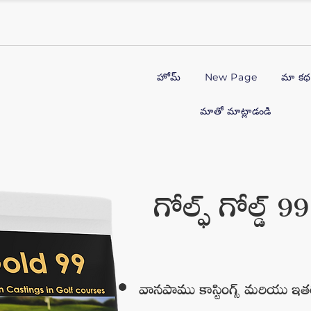
హోమ్
New Page
మా క
మాతో మాట్లాడండి
గోల్ఫ్ గోల్డ్ 99
వానపాము కాస్టింగ్స్ మరియు ఇ