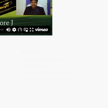
Policies
Terms and Conditions
Privacy Policy
Return and Refund Policy
Shipping and Delivery Policy