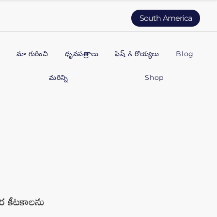
South America
థ
మా గురించి
ధృవపత్రాలు
ఫిష్ & రొయ్యలు
Blog
మరిన్ని
Shop
తర కీటకాలను