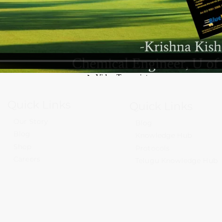
Quick Links
Quick Links
Our Story
Blog
Blog
Knowledge Hub
Shop
Protocols
Careers
Telugu Knowledge Hub