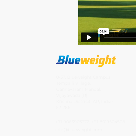
8-57, Blueweight Campus,
Tempalli Village,
Gannavaram Mandal,
Vijayawada (R)
Krishna Districit, AP, India-
521286
+91-9063903372, +91-8019504508
info@blueweight.com