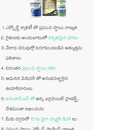
ఎక్స్పోర్ట్ క్వాలిటీ తో ప్రపంచ స్థాయి నాణ్యత
రైతులకు అందుబాటులో
కచ్చితమైన ధరలు
వేలాది చెరువుల్లో నిరూపించబడిన అత్యుత్తమ
ఫలితాలు
నిరంతర
ప్రపంచ స్థాయి R&D
ఆధునిక మెషినరీ తో అనుభవజ్ఞులైన
తయారీదారులు
అమెజాన్.ఇన్ లో
అన్ని బ్లూవెయిట్ ప్రొడక్ట్స్
దేశమంతా లభించును
మీకు దగ్గరలో
15 కు పైగా ఫ్యాక్టరీ డిపో
లు
ప్రపంచ స్థాయి ఎక్స్పోర్ట్ ప్యాకింగ్ నాణ్యత