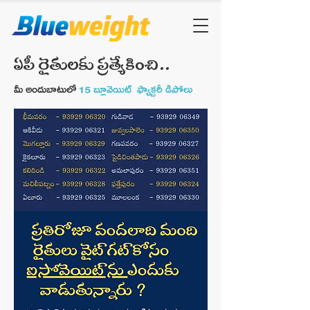
ఏపీ రైతులకు ప్రత్యేకించి..
మీ అందుబాటులో
15 బ్లూవెయిట్ ఫ్యాక్టరీ డిపోలు