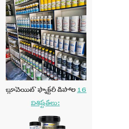
బ్లూవెయిట్ ఫ్యాక్టరీ డిపోల
16
విశిష్టతలు: