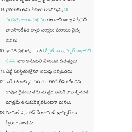
రైతులకు తమ సేవలు అందిస్తున్న
36
సంవత్సరాల అనుభవం
గల దాస్ ఆక్వా సర్వీసెస్
వారిసాంకేతిక ల్యాబ్ పరీక్షలు మరియు వైద్య
సేవలు
భారత ప్రభుత్వం వారి
కోస్టల్ ఆక్వా కల్చర్ అథారిటీ
CAA
వారి అనుమతి పొందిన ఉత్పత్తులు
ఎట్టి పరిస్థితుల్లోనూ
అరువు ఇవ్వబడదు
ఒకేసారి అమ్మిన సరుకు, తిరిగి తీసుకోబడదు.
కావున రైతులు తగు మాత్రం తమకి కావాల్సినంత
మాత్రమే తీసుకువెళ్ళవసిందిగా మనవి.
గూగుల్ పే, ఫోన్ పే అకౌంట్ ట్రాన్స్ఫర్ లు
స్వీకరించబడను