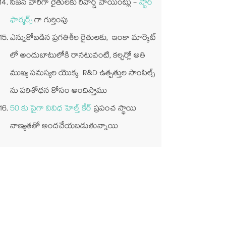
సీజన్ వారీగా రైతులకు రివార్డ్ పాయింట్లు -
స్టార్
ఫార్మర్స్
గా గుర్తింపు
ఎన్నుకోబడిన ప్రగతిశీల రైతులకు, ఇంకా మార్కెట్
లో అందుబాటులోకి రానటువంటి, కల్చర్లో అతి
ముఖ్య సమస్యల యొక్క R&D ఉత్పత్తుల సాంపిల్స్
ను పరిశోధన కోసం అందిస్తాము
50 కు పైగా వివిధ హెల్త్ కేర్
ప్రపంచ స్థాయి
నాణ్యతతో అందచేయబడుతున్నాయి